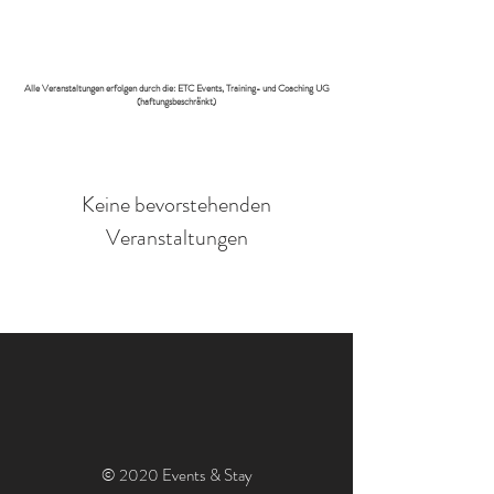
Alle Veranstaltungen erfolgen durch die: ETC Events, Training- und Coaching UG
(haftungsbeschränkt)​
Keine bevorstehenden
Veranstaltungen
© 2020 Events & Stay